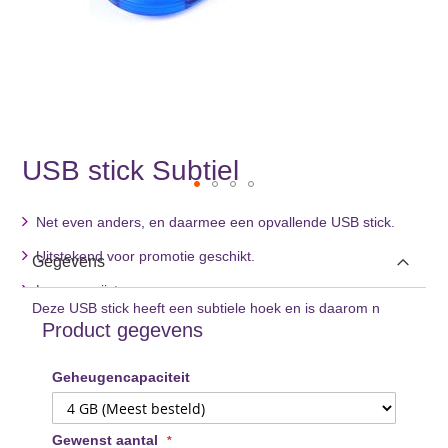
USB stick Subtiel
Ga
Net even anders, en daarmee een opvallende USB stick.
naar
het
Uitstekend voor promotie geschikt.
Gegevens
begin
van
Laag geprijst.
de
Deze USB stick heeft een subtiele hoek en is daarom n
Product gegevens
afbeeldingen-
gallerij
Geheugencapaciteit
Gewenst aantal