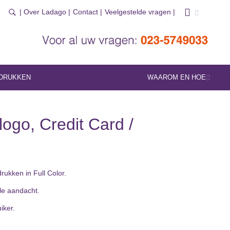
| Over Ladago |
Contact |
Veelgestelde vragen |
DRUKKEN
WAAROM EN HOE
logo, Credit Card /
rukken in Full Color.
le aandacht.
iker.