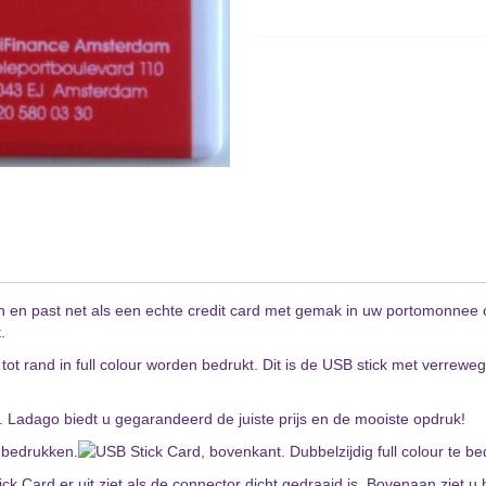
dun en past net als een echte credit card met gemak in uw portomonnee 
.
ot rand in full colour worden bedrukt. Dit is de USB stick met verrew
t. Ladago biedt u gegarandeerd de juiste prijs en de mooiste opdruk!
 Card er uit ziet als de connector dicht gedraaid is. Bovenaan ziet u