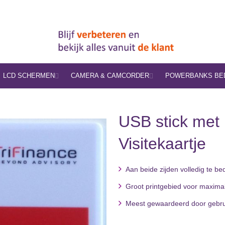
LCD SCHERMEN
CAMERA & CAMCORDER
POWERBANKS BE
USB stick met 
Visitekaartje
Aan beide zijden volledig te bed
Groot printgebied voor maxima
Meest gewaardeerd door gebru