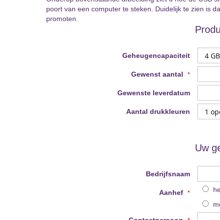
gallerij
poort van een computer te steken. Duidelijk te zien is 
promoten.
Produ
Geheugencapaciteit
Gewenst aantal
Gewenste leverdatum
Aantal drukkleuren
Uw g
Bedrijfsnaam
h
Aanhef
m