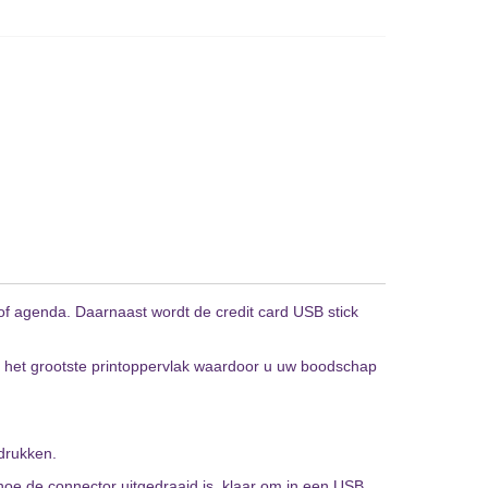
of agenda. Daarnaast wordt de credit card USB stick
eg het grootste printoppervlak waardoor u uw boodschap
 hoe de connector uitgedraaid is, klaar om in een USB