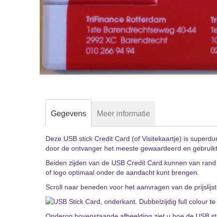
Gegevens
Meer informatie
Deze USB stick Credit Card (of Visitekaartje) is super
door de ontvanger het meeste gewaardeerd en gebruikt
Ga
naar
Beiden zijden van de USB Credit Card kunnen van rand t
het
of logo optimaal onder de aandacht kunt brengen.
begin
Scroll naar beneden voor het aanvragen van de prijslijs
van
de
afbeeldingen-
Onderop bovenstaande afbeelding ziet u hoe de USB stick