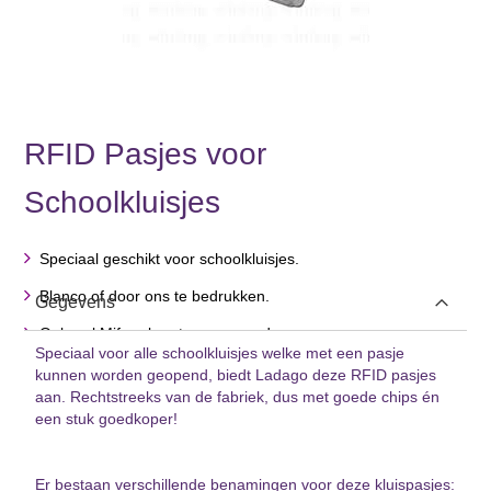
RFID Pasjes voor
Schoolkluisjes
Ga
naar
het
Speciaal geschikt voor schoolkluisjes.
begin
van
Blanco of door ons te bedrukken.
Gegevens
de
afbeeldingen-
Ook wel Mifare kaarten genoemd.
gallerij
Speciaal voor alle schoolkluisjes welke met een pasje
kunnen worden geopend, biedt Ladago deze RFID pasjes
aan. Rechtstreeks van de fabriek, dus met goede chips én
een stuk goedkoper!
Er bestaan verschillende benamingen voor deze kluispasjes: