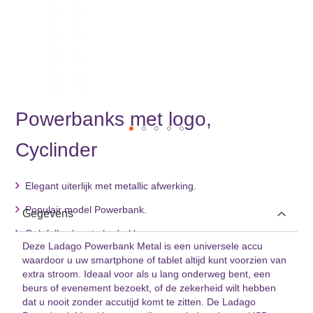
Powerbanks met logo,
Cyclinder
Ga
naar
het
Elegant uiterlijk met metallic afwerking.
begin
van
Populair model Powerbank.
Gegevens
de
afbeeldingen-
Ook full colour te bedrukken.
gallerij
Deze Ladago Powerbank Metal is een universele accu
waardoor u uw smartphone of tablet altijd kunt voorzien van
extra stroom. Ideaal voor als u lang onderweg bent, een
beurs of evenement bezoekt, of de zekerheid wilt hebben
dat u nooit zonder accutijd komt te zitten. De Ladago