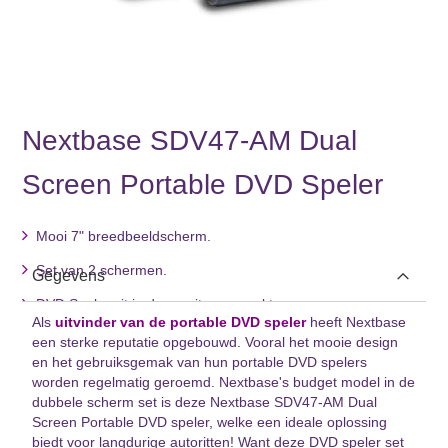
Nextbase SDV47-AM Dual
Screen Portable DVD Speler
Ga
naar
het
Mooi 7" breedbeeldscherm.
begin
van
Set van 2 schermen.
Gegevens
de
afbeeldingen-
DVD Speler zit in de monitor verwerkt.
gallerij
Als
uitvinder van de portable DVD speler
heeft Nextbase
een sterke reputatie opgebouwd. Vooral het mooie design
en het gebruiksgemak van hun portable DVD spelers
worden regelmatig geroemd. Nextbase's budget model in de
dubbele scherm set is deze Nextbase SDV47-AM Dual
Screen Portable DVD speler, welke een ideale oplossing
biedt voor langdurige autoritten! Want deze DVD speler set