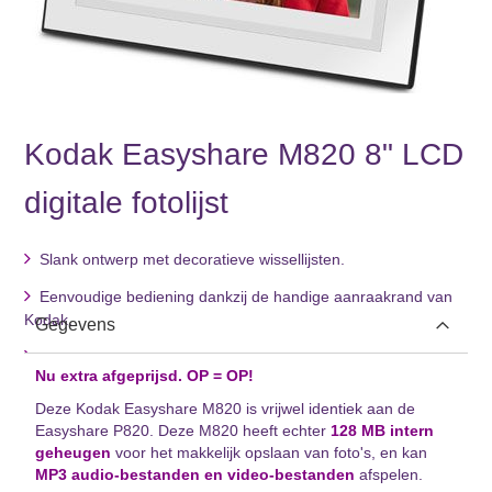
Kodak Easyshare M820 8" LCD
digitale fotolijst
Ga
naar
het
Slank ontwerp met decoratieve wissellijsten.
begin
van
Eenvoudige bediening dankzij de handige aanraakrand van
de
Kodak.
Gegevens
afbeeldingen-
gallerij
Nu extra afgeprijsd. OP = OP!
Deze Kodak Easyshare M820 is vrijwel identiek aan de
Easyshare P820. Deze M820 heeft echter
128 MB intern
geheugen
voor het makkelijk opslaan van foto's, en kan
MP3 audio-bestanden en video-bestanden
afspelen.