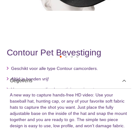
Contour Pet Bevestiging
Ga
Geschikt voor alle type Contour camcorders.
naar
het
Altijd je handen vrij!
Gegevens
begin
van
Voor een eenvoudige bevestiging op je pet.
de
A new way to capture hands-free HD video: Use your
afbeeldingen-
baseball hat, hunting cap, or any of your favorite soft fabric
gallerij
hats to capture the shot you want. Just place the fully
adjustable base on the inside of the hat and snap the mount
together and you are ready to go. The simple two piece
design is easy to use, low profile, and won't damage fabric.