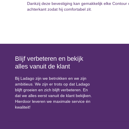
het
Dankzij deze bevestiging kan gemakkelijk elke Contour
begin
achterkant zodat hij comfortabel zit.
van
de
afbeeldingen-
gallerij
Blijf verbeteren en bekijk
alles vanuit de klant
Bij Ladago zijn we betrokken en we zijn
ambitieus. We zijn er trots op dat Ladago
blijft groeien en zich blijft verbeteren. En
dat we alles eerst vanuit de klant bekijken.
Hierdoor leveren we maximale service én
kwaliteit!