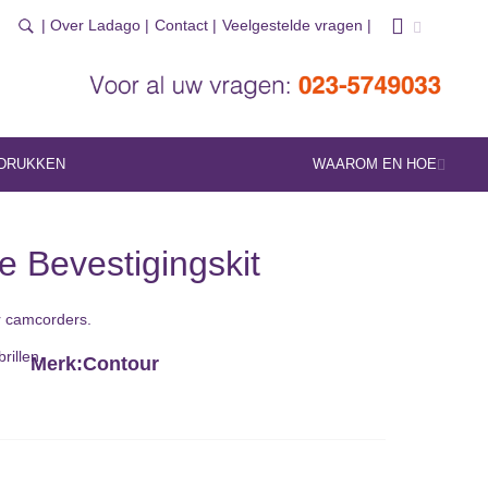
| Over Ladago |
Contact |
Veelgestelde vragen |
DRUKKEN
WAAROM EN HOE
 Bevestigingskit
r camcorders.
rillen.
Merk:
Contour