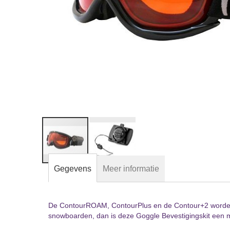
Gegevens
Meer informatie
De ContourROAM, ContourPlus en de Contour+2 worden ni
Ga
snowboarden, dan is deze Goggle Bevestigingskit een 
naar